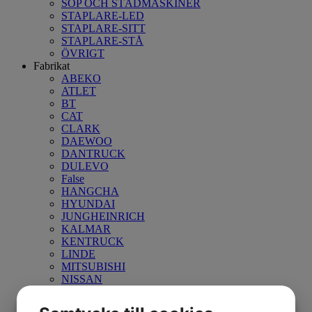
SOP OCH STÄDMASKINER
STAPLARE-LED
STAPLARE-SITT
STAPLARE-STÅ
ÖVRIGT
Fabrikat
ABEKO
ATLET
BT
CAT
CLARK
DAEWOO
DANTRUCK
DULEVO
False
HANGCHA
HYUNDAI
JUNGHEINRICH
KALMAR
KENTRUCK
LINDE
MITSUBISHI
NISSAN
NOBLELIFT
NYK-NICHIYU