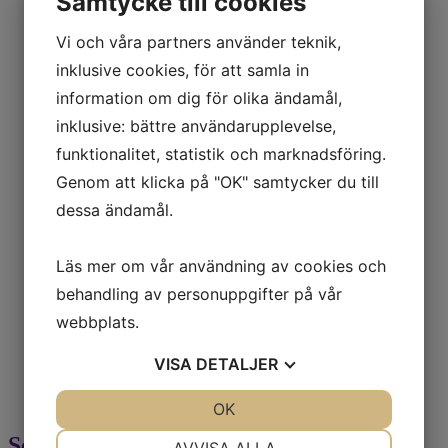
Samtycke till cookies
ROCKLA
SILVERSTONE
Vi och våra partners använder teknik,
SPM
STILL
inklusive cookies, för att samla in
TCM
TOYOTA
information om dig för olika ändamål,
UNICARRIERS
inklusive: bättre användarupplevelse,
Drift
105000
funktionalitet, statistik och marknadsföring.
126910
Genom att klicka på "OK" samtycker du till
255226
259000
dessa ändamål.
30000
38000
399000
Läs mer om vår användning av cookies och
49000
behandling av personuppgifter på vår
559000
575388
webbplats.
6500
686300
VISA
DETALJER
DIESEL
Elektrisk
ÖVRIGT
JA
NEJ
OK
JA
NEJ
NÖDVÄNDIG
INSTÄLLNINGAR
Sortering