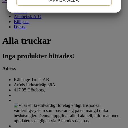
AVVISA ALLA
JA
NEJ
JA
NEJ
Senaste
Alfabetisk A-Ö
MARKNADSFÖRING
STATISTIK
Billigast
Dyrast
Alla truckar
Inga produkter hittades!
Adress
Källhage Truck AB
Aröds Industriväg 36A
417 05 Göteborg