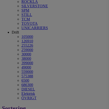
ROCKLA
SILVERSTONE
SPM
STILL
TCM
TOYOTA
UNICARRIERS
Drift
105000
126910
255226
259000
30000
38000
399000
49000
559000
575388
6500
686300
DIESEL
Elektrisk
ÖVRIGT
Sortering