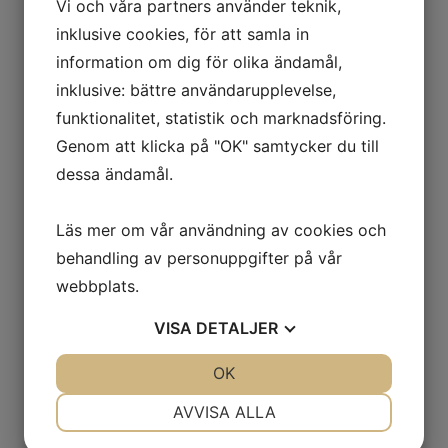
Vi och våra partners använder teknik,
inklusive cookies, för att samla in
information om dig för olika ändamål,
inklusive: bättre användarupplevelse,
funktionalitet, statistik och marknadsföring.
Genom att klicka på "OK" samtycker du till
dessa ändamål.
Läs mer om vår användning av cookies och
behandling av personuppgifter på vår
webbplats.
VISA
DETALJER
JA
NEJ
OK
JA
NEJ
NÖDVÄNDIG
INSTÄLLNINGAR
AVVISA ALLA
JA
NEJ
JA
NEJ