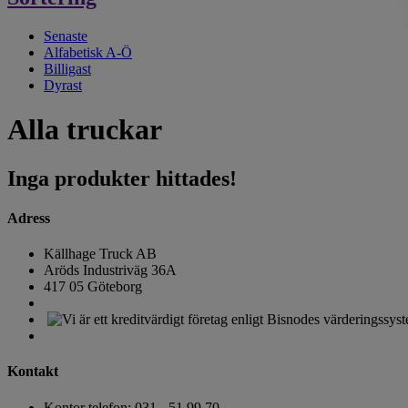
Senaste
Alfabetisk A-Ö
Billigast
Dyrast
Alla truckar
Inga produkter hittades!
Adress
Källhage Truck AB
Aröds Industriväg 36A
417 05 Göteborg
Kontakt
Kontor telefon: 031 - 51 99 70