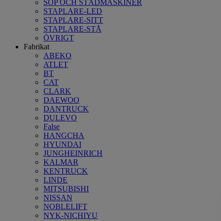
SOP OCH STÄDMASKINER
STAPLARE-LED
STAPLARE-SITT
STAPLARE-STÅ
ÖVRIGT
Fabrikat
ABEKO
ATLET
BT
CAT
CLARK
DAEWOO
DANTRUCK
DULEVO
False
HANGCHA
HYUNDAI
JUNGHEINRICH
KALMAR
KENTRUCK
LINDE
MITSUBISHI
NISSAN
NOBLELIFT
NYK-NICHIYU