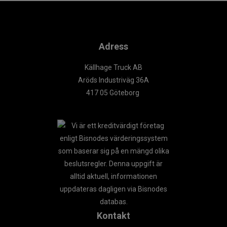
Adress
Källhage Truck AB
Aröds Industriväg 36A
417 05 Göteborg
Kontakt