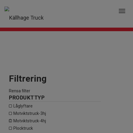
0 PRODUKTER
0
kr
Toggl
navig
Filtrering
Rensa filter
PRODUKTTYP
låglyftare
motviktstruck-3hj
motviktstruck-4hj
plocktruck