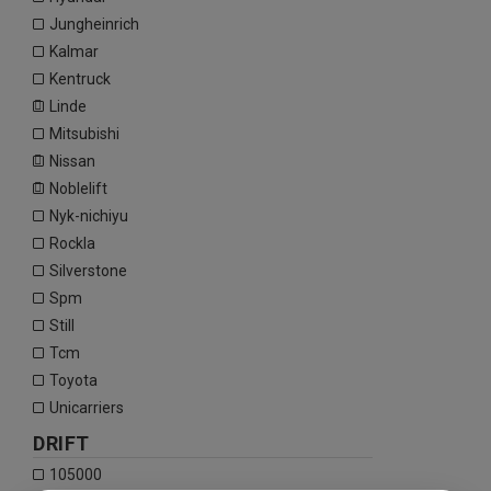
jungheinrich
kalmar
kentruck
linde
mitsubishi
nissan
noblelift
nyk-nichiyu
rockla
silverstone
spm
still
tcm
toyota
unicarriers
DRIFT
105000