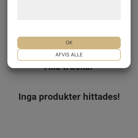
Alfabetisk A-Ö
behandling af persondata på vores
hjemmeside.
Billigast
Dyrast
OK
NØDVENDIGE
PRÆFERENCER
AFVIS ALLE
Alla truckar
MARKETING
STATISTIK
Inga produkter hittades!