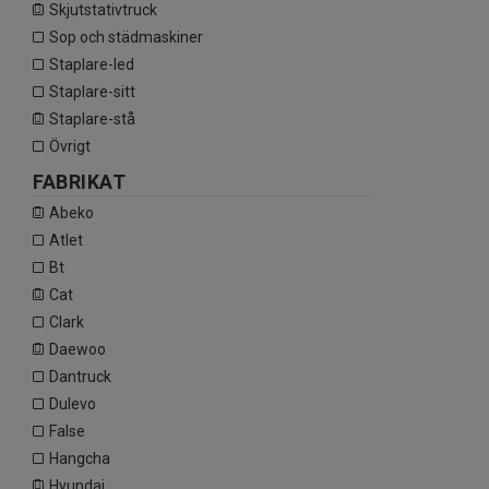
skjutstativtruck
sop och städmaskiner
staplare-led
staplare-sitt
staplare-stå
övrigt
FABRIKAT
abeko
atlet
bt
cat
clark
daewoo
dantruck
dulevo
false
hangcha
hyundai