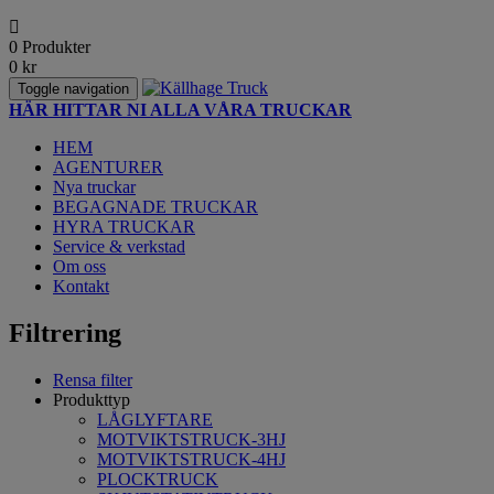
0 Produkter
0
kr
Toggle navigation
HÄR HITTAR NI ALLA VÅRA TRUCKAR
HEM
AGENTURER
Nya truckar
BEGAGNADE TRUCKAR
HYRA TRUCKAR
Service & verkstad
Om oss
Kontakt
Filtrering
Rensa filter
Produkttyp
LÅGLYFTARE
MOTVIKTSTRUCK-3HJ
MOTVIKTSTRUCK-4HJ
PLOCKTRUCK