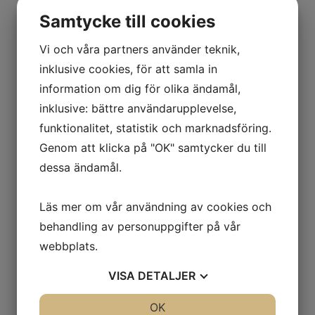
NYK-NICHIYU
ROCKLA
Samtycke till cookies
SILVERSTONE
SPM
Vi och våra partners använder teknik,
STILL
TCM
inklusive cookies, för att samla in
TOYOTA
information om dig för olika ändamål,
UNICARRIERS
Drift
inklusive: bättre användarupplevelse,
105000
funktionalitet, statistik och marknadsföring.
126910
255226
Genom att klicka på "OK" samtycker du till
259000
dessa ändamål.
30000
38000
399000
Läs mer om vår användning av cookies och
49000
559000
behandling av personuppgifter på vår
575388
6500
webbplats.
686300
DIESEL
VISA
DETALJER
Elektrisk
ÖVRIGT
JA
NEJ
OK
JA
NEJ