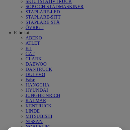
SKJUTSTATIVTRUCK
SOP OCH STÄDMASKINER
STAPLARE-LED
STAPLARE-SITT
STAPLARE-STÅ
ÖVRIGT
Fabrikat
ABEKO
ATLET
BT
CAT
CLARK
DAEWOO
DANTRUCK
DULEVO
False
HANGCHA
HYUNDAI
JUNGHEINRICH
KALMAR
KENTRUCK
LINDE
MITSUBISHI
NISSAN
NOBLELIFT