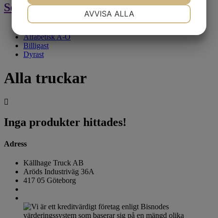
Sortering
NÖDVÄNDIG
INSTÄLLNINGAR
AVVISA ALLA
Senaste
JA
NEJ
JA
NEJ
Alfabetisk A-Ö
MARKNADSFÖRING
STATISTIK
Billigast
Dyrast
Alla truckar
Inga produkter hittades!
Adress
Källhage Truck AB
Aröds Industriväg 36A
417 05 Göteborg