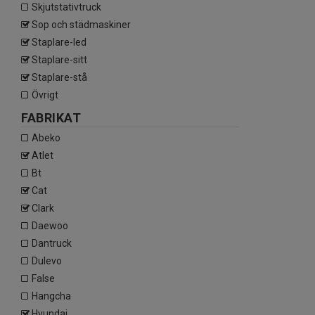
skjutstativtruck
sop och städmaskiner
staplare-led
staplare-sitt
staplare-stå
övrigt
FABRIKAT
abeko
atlet
bt
cat
clark
daewoo
dantruck
dulevo
false
hangcha
hyundai