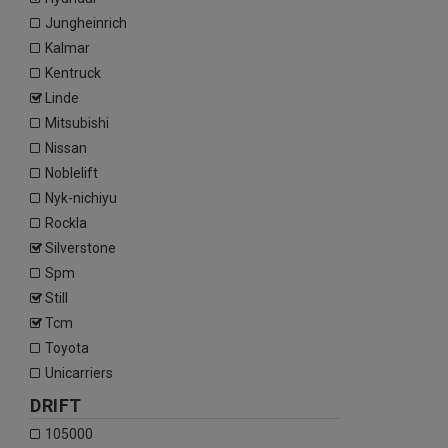
jungheinrich
kalmar
kentruck
linde
mitsubishi
nissan
noblelift
nyk-nichiyu
rockla
silverstone
spm
still
tcm
toyota
unicarriers
DRIFT
105000