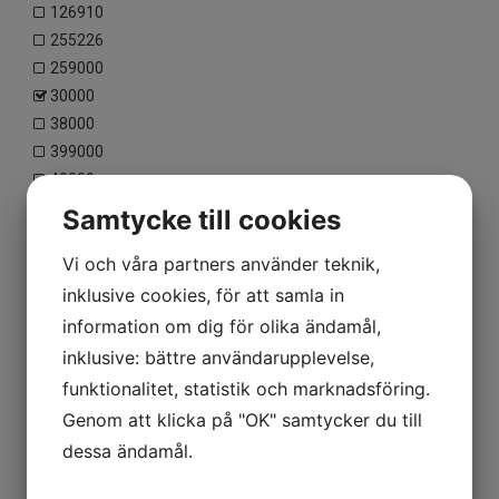
126910
255226
259000
30000
38000
399000
49000
559000
Samtycke till cookies
575388
Vi och våra partners använder teknik,
6500
686300
inklusive cookies, för att samla in
diesel
information om dig för olika ändamål,
elektrisk
inklusive: bättre användarupplevelse,
övrigt
funktionalitet, statistik och marknadsföring.
Sortering
Genom att klicka på "OK" samtycker du till
dessa ändamål.
Senaste