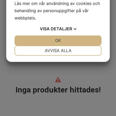
Läs mer om vår användning av cookies och
Alfabetisk A-Ö
behandling av personuppgifter på vår
Billigast
webbplats.
Dyrast
VISA
DETALJER
JA
NEJ
OK
JA
NEJ
NÖDVÄNDIG
INSTÄLLNINGAR
AVVISA ALLA
Alla truckar
JA
NEJ
JA
NEJ
MARKNADSFÖRING
STATISTIK
Inga produkter hittades!