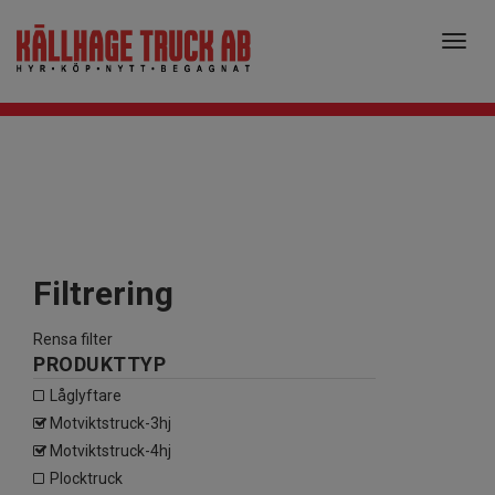
0 PRODUKTER
0
kr
Toggl
navig
Filtrering
Rensa filter
PRODUKTTYP
låglyftare
motviktstruck-3hj
motviktstruck-4hj
plocktruck