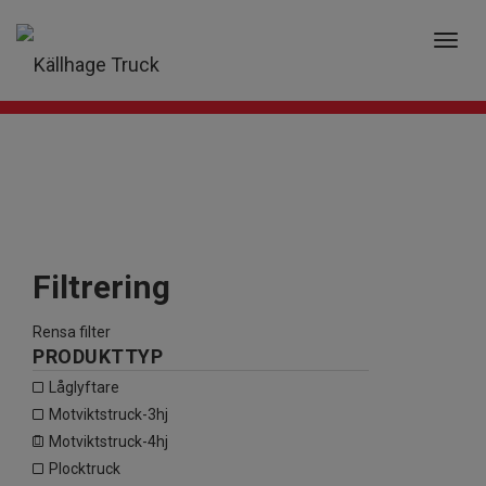
0 PRODUKTER
0
kr
Toggl
navig
Filtrering
Rensa filter
PRODUKTTYP
låglyftare
motviktstruck-3hj
motviktstruck-4hj
plocktruck