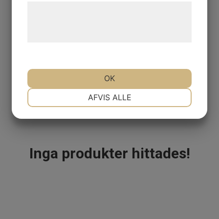
Læs mere om vores brug af cookies og
Alfabetisk A-Ö
behandling af persondata på vores
Billigast
hjemmeside.
Dyrast
OK
NØDVENDIGE
PRÆFERENCER
AFVIS ALLE
Alla truckar
MARKETING
STATISTIK
Inga produkter hittades!