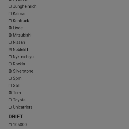
jungheinrich
kalmar
kentruck
linde
mitsubishi
nissan
noblelift
nyk-nichiyu
rockla
silverstone
spm
still
tcm
toyota
unicarriers
DRIFT
105000