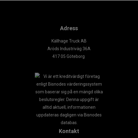
Adress
Källhage Truck AB
Aröds Industriväg 36A
417 05 Göteborg
Kontakt