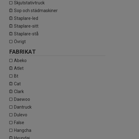
skjutstativtruck
sop och städmaskiner
staplare-led
staplare-sitt
staplare-stå
övrigt
FABRIKAT
abeko
atlet
bt
cat
clark
daewoo
dantruck
dulevo
false
hangcha
hyundai