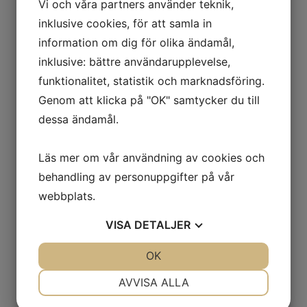
Vi och våra partners använder teknik,
inklusive cookies, för att samla in
information om dig för olika ändamål,
inklusive: bättre användarupplevelse,
funktionalitet, statistik och marknadsföring.
Genom att klicka på "OK" samtycker du till
dessa ändamål.
Läs mer om vår användning av cookies och
behandling av personuppgifter på vår
webbplats.
VISA
DETALJER
JA
NEJ
OK
JA
NEJ
NÖDVÄNDIG
INSTÄLLNINGAR
AVVISA ALLA
JA
NEJ
JA
NEJ