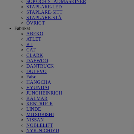
SOP OCH STÄDMASKINER
STAPLARE-LED
STAPLARE-SITT
STAPLARE-STÅ
ÖVRIGT
Fabrikat
ABEKO
ATLET
BT
CAT
CLARK
DAEWOO
DANTRUCK
DULEVO
False
HANGCHA
HYUNDAI
JUNGHEINRICH
KALMAR
KENTRUCK
LINDE
MITSUBISHI
NISSAN
NOBLELIFT
NYK-NICHIYU