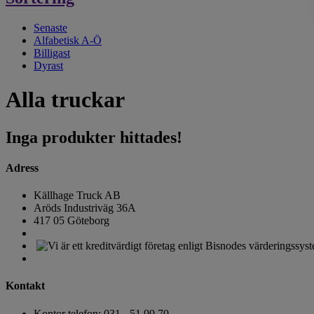
Senaste
Alfabetisk A-Ö
Billigast
Dyrast
Alla truckar
Inga produkter hittades!
Adress
Källhage Truck AB
Aröds Industriväg 36A
417 05 Göteborg
Kontakt
Kontor telefon: 031 - 51 99 70