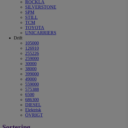
ROCKLA
SILVERSTONE
SPM
STILL
TCM
TOYOTA
UNICARRIERS
Drift
105000
126910
255226
259000
30000
38000
399000
49000
559000
575388
6500
686300
DIESEL
Elektrisk
ÖVRIGT
Sortering